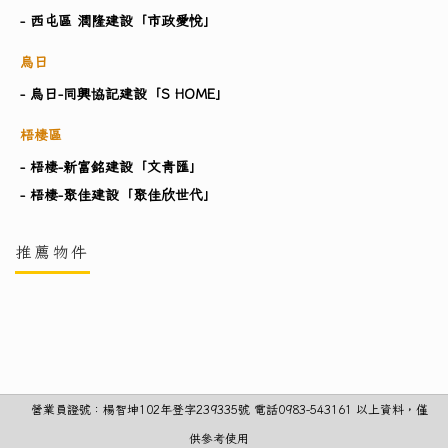
- 西屯區 潤隆建設「市政愛悅」
烏日
- 烏日-同興協記建設「S HOME」
梧棲區
- 梧棲-新富銘建設「文青匯」
- 梧棲-聚佳建設「聚佳欣世代」
推薦物件
營業員證號：楊智坤102年登字239335號 電話0983-543161 以上資料，僅
供參考使用