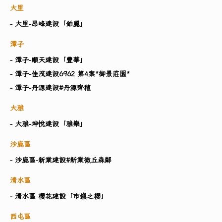
大里
- 大里-昂峰建設「鉑麗」
潭子
- 潭子-順天建設「豐華」
- 潭子-佳茂建設6962 第4案*御景莊園*
- 潭子-丹源建設#丹源齊稙
大雅
- 大雅-坤悅建設「雅樂」
沙鹿區
- 沙鹿區-新業建設#新業微丘森鄰
清水區
- 清水區 櫻花建設「市鎮之櫻」
西屯區