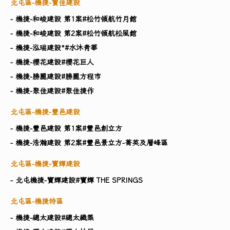
北屯區-機捷-寶佳建設
- 機捷-和峻建設 第1案#松竹領航竹月館
- 機捷-和峻建設 第2案#松竹領航松風館
- 機捷-泓瑞建設​*#水沐青華
- 機捷-櫻花建設#櫻花巨人
- 機捷-勝麗建設#勝麗方程市
- 機捷-聚佳建設#聚佳捷作
北屯區-機捷-豐邑建設
- 機捷-豐邑建設 第1案#豐邑創立方
- 機捷-浩瀚建設 第2案#豐邑景立方-菁英及層峰區
北屯區-機捷-寶輝建設
- 北屯機捷-寶輝建設#寶輝 THE SPRINGS
北屯區-機捷特區
- 機捷-總太建設#總太織築