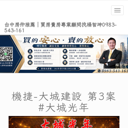
Toggl
navig
台中房仲推薦｜買房賣房專業顧問找楊智坤0983-
543-161
機捷-大城建設 第3案
#大城光年