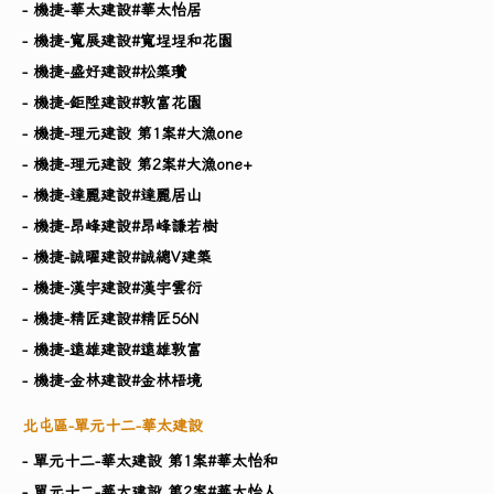
- 機捷-華太建設#華太怡居
- 機捷-寬展建設#寬埕埕和花園
- 機捷-盛好建設#松築瓚
- 機捷-鉅陞建設#敦富花園
- 機捷-理元建設 第1案#大漁one
- 機捷-理元建設 第2案#大漁one+
- 機捷-達麗建設#達麗居山
- 機捷-昂峰建設#昂峰謙若樹
- 機捷-誠曜建設#誠總V建築
- 機捷-漢宇建設#漢宇雲衍
- 機捷-精匠建設#精匠56N
- 機捷-遠雄建設#遠雄敦富
- 機捷-金林建設#金林梧境
北屯區-單元十二-華太建設
- 單元十二-華太建設 第1案#華太怡和
- 單元十二-華太建設 第2案#華太怡人