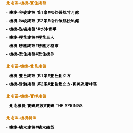
北屯區-機捷-寶佳建設
- 機捷-和峻建設 第1案#松竹領航竹月館
- 機捷-和峻建設 第2案#松竹領航松風館
- 機捷-泓瑞建設​*#水沐青華
- 機捷-櫻花建設#櫻花巨人
- 機捷-勝麗建設#勝麗方程市
- 機捷-聚佳建設#聚佳捷作
北屯區-機捷-豐邑建設
- 機捷-豐邑建設 第1案#豐邑創立方
- 機捷-浩瀚建設 第2案#豐邑景立方-菁英及層峰區
北屯區-機捷-寶輝建設
- 北屯機捷-寶輝建設#寶輝 THE SPRINGS
北屯區-機捷特區
- 機捷-總太建設#總太織築