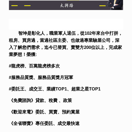
智坤是彰化人，職業軍人退伍，從102年來台中打拼，
租房、買房過，當過社區主委、也做過專業驗屋公司，深
入了解您們需求，迄今已替買、賣雙方200位以上，完成家
業夢想！榮獲:
#
龍虎榜、百萬龍虎榜多次
#
服務品質獎、服務品質獎月冠軍
#
委託王、成交王、業績TOP1、超業之星TOP1
《免費諮詢》貸款、稅費 、政策
《歡迎來電》委託、買賣、預約賞屋
《全省聯賣》專任委託、成交最快速