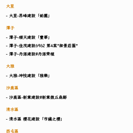
大里
- 大里-昂峰建設「鉑麗」
潭子
- 潭子-順天建設「豐華」
- 潭子-佳茂建設6962 第4案*御景莊園*
- 潭子-丹源建設#丹源齊稙
大雅
- 大雅-坤悅建設「雅樂」
沙鹿區
- 沙鹿區-新業建設#新業微丘森鄰
清水區
- 清水區 櫻花建設「市鎮之櫻」
西屯區