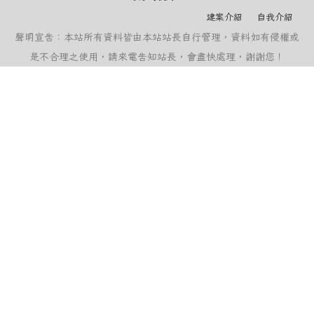
建案介紹
自我介紹
聲明宣告：本站所有資料皆由本站站長自行管理，資料如有侵權或
是不合理之使用，請來電告知站長，會盡快處理，謝謝您！