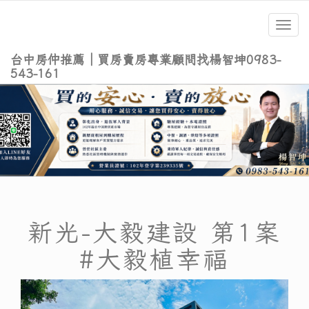
Toggl
navig
台中房仲推薦｜買房賣房專業顧問找楊智坤0983-
543-161
新光-大毅建設 第1案
#大毅植幸福