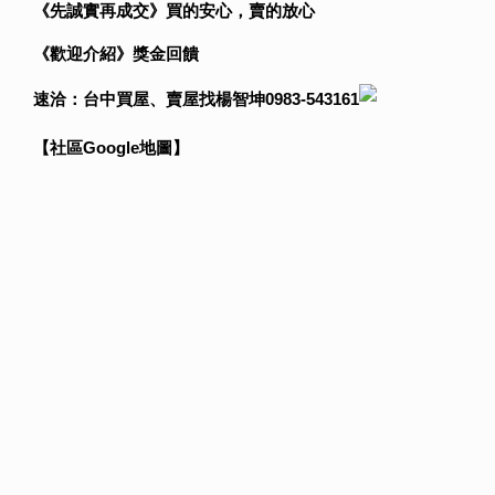
《先誠實再成交》買的安心，賣的放心
《歡迎介紹》獎金回饋
速洽：台中買屋、賣屋找楊智坤0983-543161
【社區Google地圖】