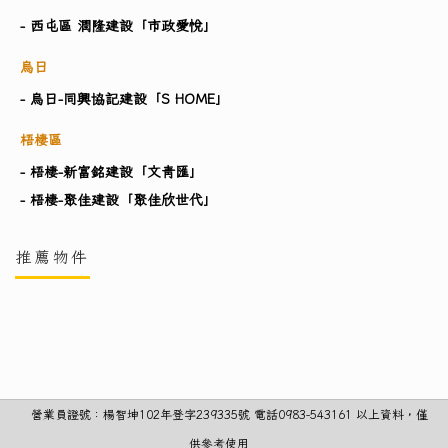
- 西屯區 潤隆建設「市政愛悅」
烏日
- 烏日-同興協記建設「S HOME」
梧棲區
- 梧棲-新富銘建設「文青匯」
- 梧棲-聚佳建設「聚佳欣世代」
推薦物件
營業員證號：楊智坤102年登字239335號 電話0983-543161 以上資料，僅
供參考使用