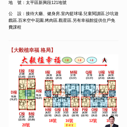
地 號：太平區新興段121地號
公 設：接待大廳、健身房.室內籃球場.兒童閱讀區.沙坑遊
戲區.百米空中花園.烤肉區.觀星區.另有幸福館提供住戶免
費課程
【大毅植幸福 格局】