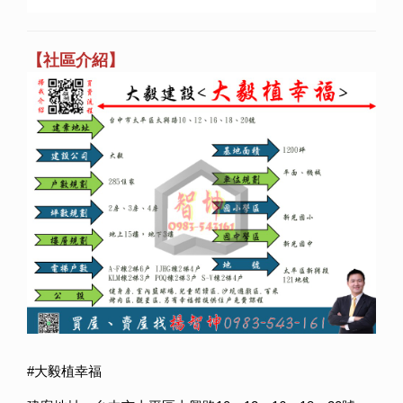
【社區介紹】
#大毅植幸福