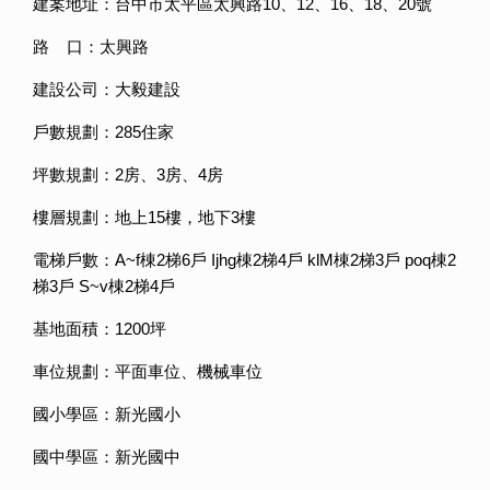
建案地址：台中市太平區太興路10、12、16、18、20號
路 口：太興路
建設公司：大毅建設
戶數規劃：285住家
坪數規劃：2房、3房、4房
樓層規劃：地上15樓，地下3樓
電梯戶數：A~f棟2梯6戶 Ijhg棟2梯4戶 klM棟2梯3戶 poq棟2
梯3戶 S~v棟2梯4戶
基地面積：1200坪
車位規劃：平面車位、機械車位
國小學區：新光國小
國中學區：新光國中