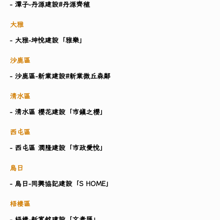
- 潭子-丹源建設#丹源齊稙
大雅
- 大雅-坤悅建設「雅樂」
沙鹿區
- 沙鹿區-新業建設#新業微丘森鄰
清水區
- 清水區 櫻花建設「市鎮之櫻」
西屯區
- 西屯區 潤隆建設「市政愛悅」
烏日
- 烏日-同興協記建設「S HOME」
梧棲區
- 梧棲-新富銘建設「文青匯」