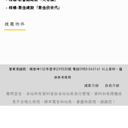
- 梧棲-聚佳建設「聚佳欣世代」
推薦物件
營業員證號：楊智坤102年登字239335號 電話0983-543161 以上資料，僅
供參考使用
建案介紹
自我介紹
聲明宣告：本站所有資料皆由本站站長自行管理，資料如有侵權或
是不合理之使用，請來電告知站長，會盡快處理，謝謝您！