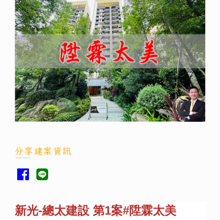
分享建案資訊
新光-總太建設 第1案#陞霖太美