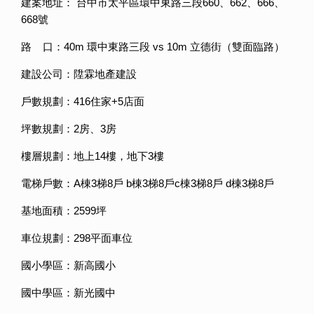
建案地址： 台中市太平區環中東路三段660、662、666、
668號
路 口：40m 環中東路三段 vs 10m 立德街（雙面臨路）
建設公司：陞霖地產建設
戶數規劃：416住家+5店面
坪數規劃：2房、3房
樓層規劃：地上14樓，地下3樓
電梯戶數：A棟3梯8戶 b棟3梯8戶c棟3梯8戶 d棟3梯8戶
基地面積：2599坪
車位規劃：298平面車位
國小學區：新高國小
國中學區：新光國中