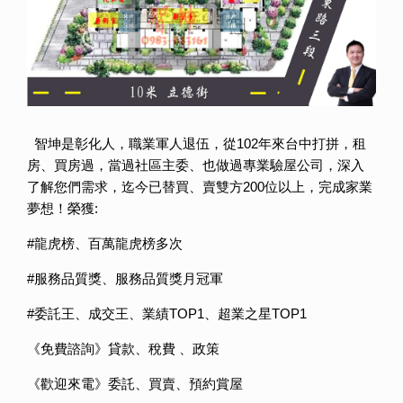
智坤是彰化人，職業軍人退伍，從102年來台中打拼，租
房、買房過，當過社區主委、也做過專業驗屋公司，深入
了解您們需求，迄今已替買、賣雙方200位以上，完成家業
夢想！榮獲:
#龍虎榜、百萬龍虎榜多次
#服務品質獎、服務品質獎月冠軍
#委託王、成交王、業績TOP1、超業之星TOP1
《免費諮詢》貸款、稅費 、政策
《歡迎來電》委託、買賣、預約賞屋