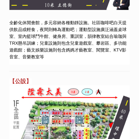
全齡化休閒會館，多元容納各種動靜設施。社區咖啡吧白天提
供飲品或輕食，夜間則轉為運動吧；運動型設施廣泛涵蓋桌球
室、室內籃球鬥牛館、健身房、重訓室，韻律教室結合瑜珈與
TRX懸吊訓練；兒童設施則包含兒童遊戲室、攀岩區、多功能
遊戲館；藝文娛樂設施則包含媽媽才藝教室、閱覽室、KTV影
音室、音樂教室等
【公設】