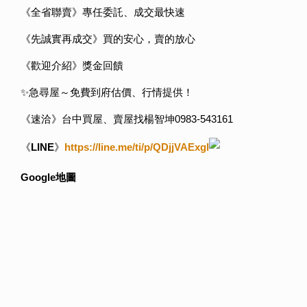
《全省聯賣》專任委託、成交最快速
《先誠實再成交》買的安心，賣的放心
《歡迎介紹》獎金回饋
✨急尋屋～免費到府估價、行情提供！
《速洽》台中買屋、賣屋找楊智坤0983-543161
《
LINE
》
https://line.me/ti/p/QDjjVAExgl
Google
地圖