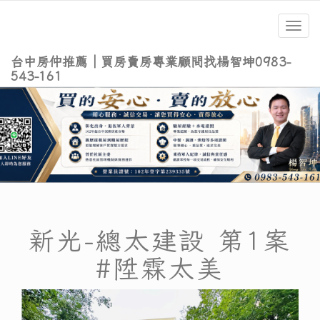
Toggl
navig
台中房仲推薦｜買房賣房專業顧問找楊智坤0983-
543-161
新光-總太建設 第1案
#陞霖太美