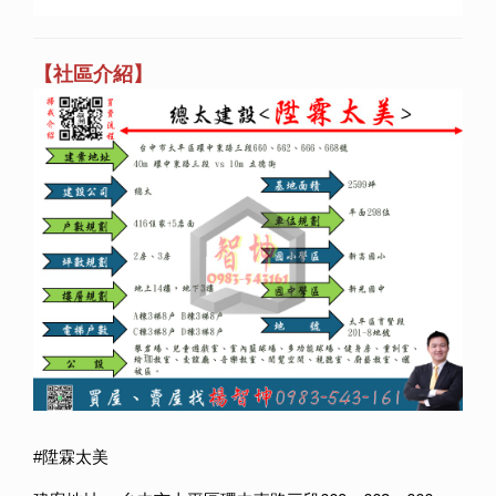
【社區介紹】
#陞霖太美