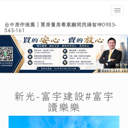
Toggl
navig
台中房仲推薦｜買房賣房專業顧問找楊智坤0983-
543-161
新光-富宇建設#富宇
讀樂樂