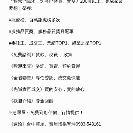
了解您們需求，迄今已替買、賣雙方200位以上，完成家業
夢想！榮獲:
#龍虎榜、百萬龍虎榜多次
#服務品質獎、服務品質獎月冠軍
#委託王、成交王、業績TOP1、超業之星TOP1
《免費諮詢》貸款、稅費 、政策
《歡迎來電》委託、買賣、預約賞屋
《全省聯賣》專任委託、成交最快速
《先誠實再成交》買的安心，賣的放心
《歡迎介紹》獎金回饋
✨急尋屋～免費到府估價、行情提供！
《速洽》台中買屋、賣屋找楊智坤0983-543161