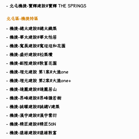
- 北屯機捷-寶輝建設#寶輝 THE SPRINGS
北屯區-機捷特區
- 機捷-總太建設#總太織築
- 機捷-華太建設#華太怡居
- 機捷-寬展建設#寬埕埕和花園
- 機捷-盛好建設#松築瓚
- 機捷-鉅陞建設#敦富花園
- 機捷-理元建設 第1案#大漁one
- 機捷-理元建設 第2案#大漁one+
- 機捷-達麗建設#達麗居山
- 機捷-昂峰建設#昂峰謙若樹
- 機捷-誠曜建設#誠總V建築
- 機捷-漢宇建設#漢宇雲衍
- 機捷-精匠建設#精匠56N
- 機捷-遠雄建設#遠雄敦富