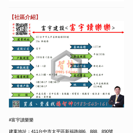
【社區介紹】
#富宇讀樂樂
建案地址：411台中市太平區新福路886、888、890號