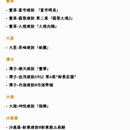
豐原
- 豐原-富宇建設 「富宇晴美」
- 豐原-國聚建設 第二案「國聚之境2」
- 豐原-久樘建設「久樘向陽」
大里
- 大里-昂峰建設「鉑麗」
潭子
- 潭子-順天建設「豐華」
- 潭子-佳茂建設6962 第4案*御景莊園*
- 潭子-丹源建設#丹源齊稙
大雅
- 大雅-坤悅建設「雅樂」
沙鹿區
- 沙鹿區-新業建設#新業微丘森鄰