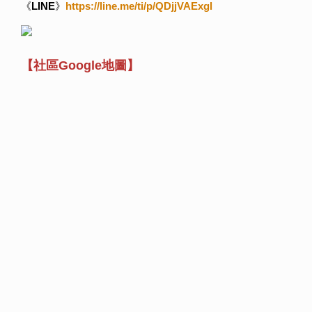
《
LINE
》
https://line.me/ti/p/QDjjVAExgl
【社區Google地圖】