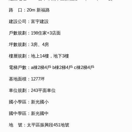
路 口：20m 新福路
建設公司：富宇建設
戶數規劃：198住家+3店面
坪數規劃：3房、4房
樓層規劃：地上14樓，地下3樓
電梯戶數：a棟2梯4戶 b棟2梯4戶 c棟2梯4戶
基地面積：1277坪
車位規劃：243平面車位
國小學區：新光國小
國中學區：新光國中
地 號：太平區振興段451地號