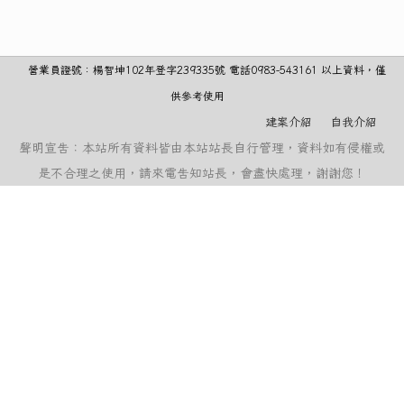
營業員證號：楊智坤102年登字239335號 電話0983-543161 以上資料，僅
供參考使用
建案介紹
自我介紹
聲明宣告：本站所有資料皆由本站站長自行管理，資料如有侵權或
是不合理之使用，請來電告知站長，會盡快處理，謝謝您！