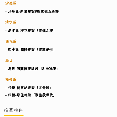
沙鹿區
- 沙鹿區-新業建設#新業微丘森鄰
清水區
- 清水區 櫻花建設「市鎮之櫻」
西屯區
- 西屯區 潤隆建設「市政愛悅」
烏日
- 烏日-同興協記建設「S HOME」
梧棲區
- 梧棲-新富銘建設「文青匯」
- 梧棲-聚佳建設「聚佳欣世代」
推薦物件