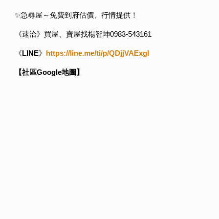
✨急尋屋～免費到府估價、行情提供！
《速洽》買屋、賣屋找楊智坤0983-543161
《
LINE
》
https://line.me/ti/p/QDjjVAExgl
【社區Google地圖】