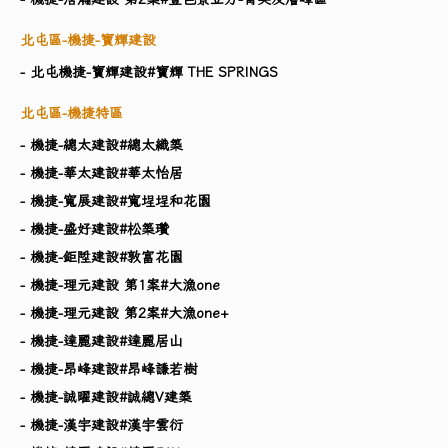
北屯區-機捷-寶輝建設
- 北屯機捷-寶輝建設#寶輝 THE SPRINGS
北屯區-機捷特區
- 機捷-總太建設#總太織築
- 機捷-華太建設#華太怡居
- 機捷-寬展建設#寬埕埕和花園
- 機捷-盛好建設#松築瓚
- 機捷-鉅陞建設#敦富花園
- 機捷-理元建設 第1案#大漁one
- 機捷-理元建設 第2案#大漁one+
- 機捷-達麗建設#達麗居山
- 機捷-昂峰建設#昂峰謙若樹
- 機捷-誠曜建設#誠總V建築
- 機捷-漢宇建設#漢宇雲衍