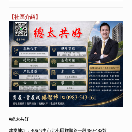
【社區介紹】
#總太共好
建案地址：406台中市北屯區祥順路一段480-483號