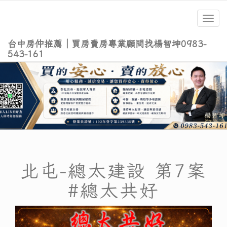
Toggl
navig
台中房仲推薦｜買房賣房專業顧問找楊智坤0983-
543-161
北屯-總太建設 第7案
#總太共好