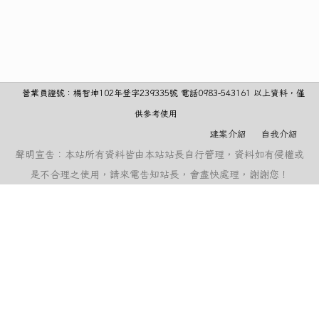
營業員證號：楊智坤102年登字239335號 電話0983-543161 以上資料，僅
供參考使用
建案介紹
自我介紹
聲明宣告：本站所有資料皆由本站站長自行管理，資料如有侵權或
是不合理之使用，請來電告知站長，會盡快處理，謝謝您！