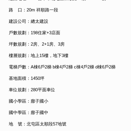
路 口：20m 祥順路一段
建設公司：總太建設
戶數規劃：198住家+3店面
坪數規劃：2房、2+1房、3房
樓層規劃：地上15樓，地下3樓
電梯戶數：A棟6戶2梯 b棟4戶2梯 c棟4戶2梯 d棟6戶2梯
基地面積：1450坪
車位規劃：280平面車位
國小學區：廍子國小
國中學區：廍子國中
地 號：北屯區太順段57地號