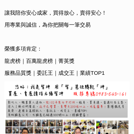
讓我陪你安心成家，買得放心，賣得安心！
用專業與誠信，為你把關每一筆交易
榮獲多項肯定：
龍虎榜｜百萬龍虎榜｜菁英獎
服務品質獎｜委託王｜成交王｜業績TOP1