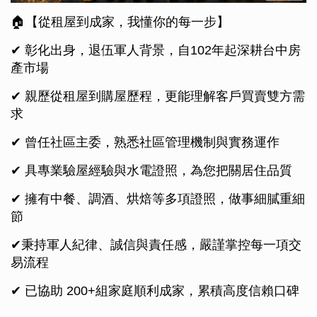
🏠【從租屋到成家，我懂你的每一步】
✔ 彰化出身，退伍軍人背景，自102年起深耕台中房
產市場
✔ 親歷從租屋到購屋歷程，更能理解客戶買賣雙方需
求
✔ 曾任社區主委，熟悉社區管理機制與實務運作
✔ 具專業驗屋經驗與水電證照，為您把關居住品質
✔ 擁有中餐、調酒、烘焙等多項證照，做事細膩重細
節
✔秉持軍人紀律、誠信與責任感，嚴謹掌控每一項交
易流程
✔ 已協助 200+組家庭順利成家，累積高度信賴口碑