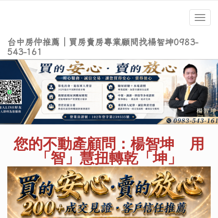
Toggl
navig
台中房仲推薦｜買房賣房專業顧問找楊智坤0983-
543-161
您的不動產顧問：楊智坤
用
「智」慧扭轉乾「坤」