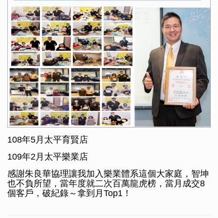
108年5月太平育賢店
109年2月太平樂業店
感謝朱良華協理讓我加入樂業體系這個大家庭，智坤
也不負所望，當年度就二次百萬龍虎榜，當月成交8
個客戶，破紀錄～拿到月Top1！