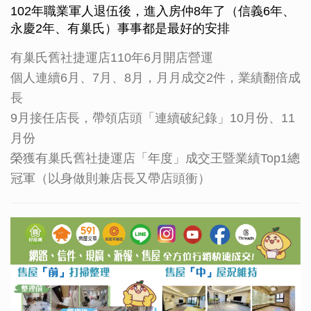
102年職業軍人退伍後，進入房仲8年了（信義6年、
永慶2年、有巢氏）事事都是最好的安排
有巢氏舊社捷運店110年6月開店營運
個人連續6月、7月、8月，月月成交2件，業績翻倍成
長
9月接任店長，帶領店頭「連續破紀錄」10月份、11
月份
榮獲有巢氏舊社捷運店「年度」成交王暨業績Top1總
冠軍（以身做則兼店長又帶店頭衝）