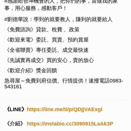
#感謝給智坤機會的人，把你們的事，當做我的家
事，用心服務，感動客戶！
#劉德華說：學到的就要教人，賺到的就要給人
《免費諮詢》貸款、稅費 、政策
《歡迎來電》委託、買賣、預約賞屋
《全省聯賣》專任委託、成交最快速
《先誠實再成交》買的安心，賣的放心
《歡迎介紹》獎金回饋
急尋屋～免費到府估價、行情提供！速撥電話0983-
543161
《LINE》
https://line.me/ti/p/QDjjVAExgl
《介紹》
https://instabio.cc/3090915LaAk3P