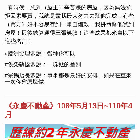
有時侯…想到（屋主）辛苦賺的房屋，因為無法抗
拒因素要賣，我總是盡我最大努力去幫他完成，有些
（買方）好不容易存到一筆自備款，我拼命幫他買到
房屋！最後總算迎得三張笑臉！這些成果都來自以下
這些名言！
#慶洲協理常說：智坤你可以
#俊榮執協常說：一塊錢的差別
#宗錫店長常說：事事都是最好的安排、如果在重來
一次你會怎麼做
《永慶不動產》
108年5月13日~110年4
月