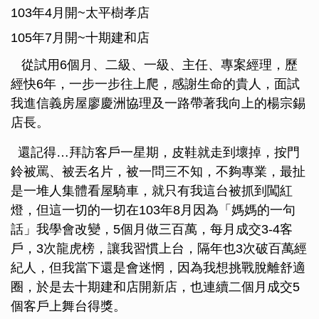
103年4月開~太平樹孝店
105年7月開~十期建和店
從試用6個月、二級、一級、主任、專案經理，歷
經快6年，一步一步往上爬，感謝生命的貴人，面試
我進信義房屋廖慶洲協理及一路帶著我向上的楊宗錫
店長。
還記得…拜訪客戶一星期，皮鞋就走到壞掉，按門
鈴被罵、被丟名片，被一問三不知，不夠專業，最扯
是一堆人集體看屋騎車，就只有我這台被抓到闖紅
燈，但這一切的一切在103年8月因為「媽媽的一句
話」我學會改變，5個月做三百萬，每月成交3-4客
戶，3次龍虎榜，讓我習慣上台，隔年也3次破百萬經
紀人，但我當下還是會迷惘，因為我想挑戰脫離舒適
圈，於是去十期建和店開新店，也連續二個月成交5
個客戶上舞台得獎。