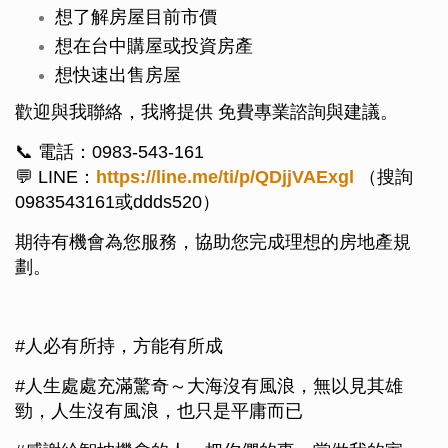
想了解房屋目前市價
想在台中購屋或投資房產
想快速出售房屋
歡迎與我聯絡，我將提供 免費專業諮詢與建議。
📞 電話：0983-543-161
💬 LINE：
https://line.me/ti/p/QDjjVAExgl
（搜詢
0983543161或ddds520）
期待有機會為您服務，協助您完成理想的房地產規
劃。
#人必有所持，方能有所成
#人生處處充滿驚奇～大海沒有風浪，無以見其雄
勁，人生沒有風浪，也只是平庸而已