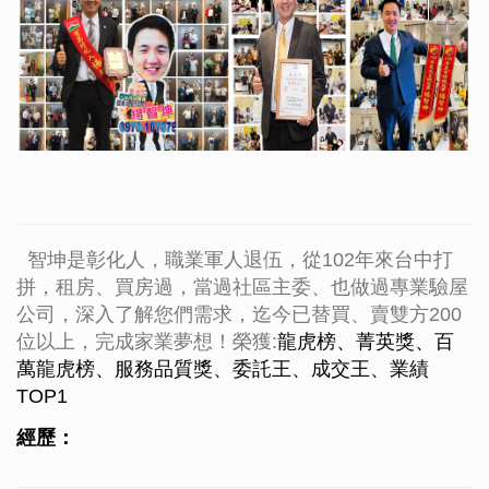
智坤是彰化人，職業軍人退伍，從102年來台中打
拼，租房、買房過，當過社區主委、也做過專業驗屋
公司，深入了解您們需求，迄今已替買、賣雙方200
位以上，完成家業夢想！榮獲:
龍虎榜、菁英獎、百
萬龍虎榜、服務品質獎、委託王、成交王、業績
TOP1
經歷：